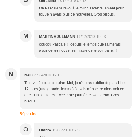
Geraldine
17/12/2018 07:48
Oh Pascale te revoilà je m inquiétait tellement pour
toi. Je n avais plus de nouvelles. Gros bisous.
M
MARTINE JULMANN
16/12/2018 19:53
coucou Pascale !!! depuis le temps que j'aimerais
avoir de tes nouvelles !! ravie de te voir par ici !!!
N
Nell
04/05/2018 12:13
Te revoilà petite coquine. Moi, je n'ai pas publier depuis 11 ou
12 jours (une grande flemme) Je vais m'inscrire alors voir ce
que tu fais ailleurs. Excellente journée et week-end. Gros
bisous
Répondre
O
Ombre
15/05/2018 07:53