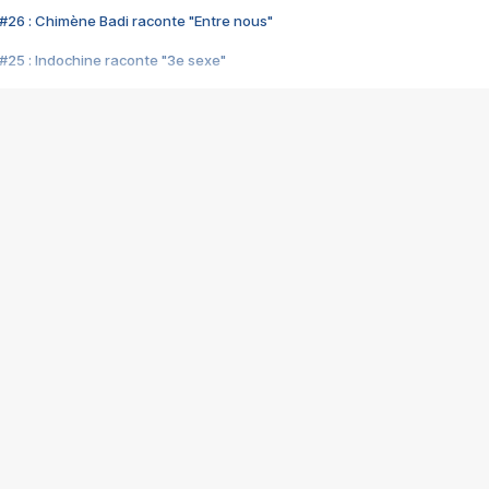
#26 : Chimène Badi raconte "Entre nous"
#25 : Indochine raconte "3e sexe"
#24 : Zaho raconte "C'est chelou"
#23 : Patrick Bruel raconte "Au café des délices"
#22 : Kyo raconte "Le chemin"
#21 : Nolwenn Leroy raconte "Cassé"
#20 : Patrick Hernandez raconte "Born to be alive"
#19 : Lorie raconte "Près de moi"
#18 : Michael Jones raconte "A nos actes manqués" (avec Jean-Jacque
#17 : Khaled raconte "Aïcha"
#16 : Corneille raconte "Parce qu'on vient de loin"
#15 : Indochine raconte "L'aventurier"