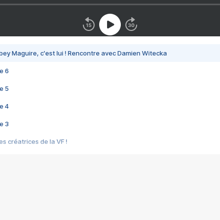
bey Maguire, c'est lui ! Rencontre avec Damien Witecka
e 6
e 5
e 4
e 3
s créatrices de la VF !
e 2
e 1
e Mektoub My Love arrive enfin ! Rencontre avec Shaïn Boumedine et Sal
i : après Toni en famille