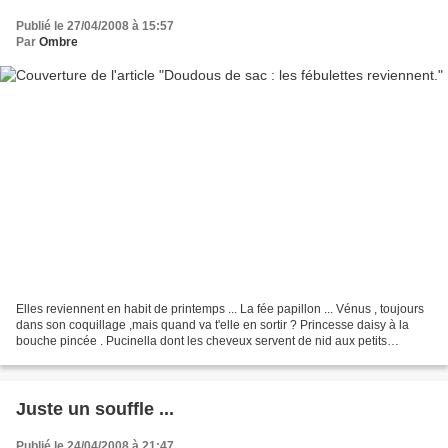
Publié le 27/04/2008 à 15:57
Par
Ombre
Elles reviennent en habit de printemps ... La fée papillon ... Vénus , toujours
dans son coquillage ,mais quand va t'elle en sortir ? Princesse daisy à la
bouche pincée . Pucinella dont les cheveux servent de nid aux petits
oiseaux . Si ça vous tente...
Juste un souffle ...
Publié le 24/04/2008 à 21:47