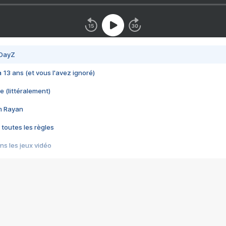
 DayZ
 a 13 ans (et vous l'avez ignoré)
e (littéralement)
im Rayan
 toutes les règles
s les jeux vidéo
us choquant de Rockstar ? - Le scandale BULLY
e plus moche de Steam
du RÊVE tourne au CAUCHEMAR
pendant 8 heures