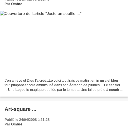
Par
Ombre
J'en ai rêvé et Dieu l'a créé...Le voici tout frais ce matin , enfin un ciel bleu
tout pimpant encore emmitouflé dans son édredon de plumes ... Le cerisier
... Une baguette magique oubliée par le temps ... Une tulipe prête à mourir ...
Mon bric à brac...
Art-square ...
Publié le 24/04/2008 à 21:28
Par
Ombre