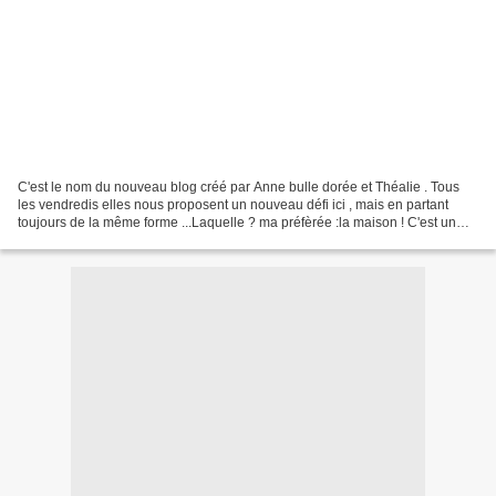
C'est le nom du nouveau blog créé par Anne bulle dorée et Théalie . Tous
les vendredis elles nous proposent un nouveau défi ici , mais en partant
toujours de la même forme ...Laquelle ? ma préfèrée :la maison ! C'est un
miracle !!!! ♥♥♥ Alors je vous...