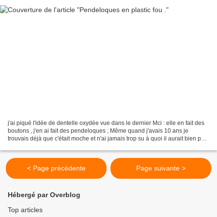
j'ai piqué l'idée de dentelle oxydée vue dans le dernier Mci : elle en fait des
boutons , j'en ai fait des pendeloques ; Même quand j'avais 10 ans je
trouvais déjà que c'était moche et n'ai jamais trop su à quoi il aurait bien pu
me servir !!! j'ai imprimé...
< Page précédente
Page suivante >
Hébergé par Overblog
Top articles