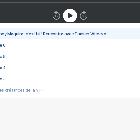
bey Maguire, c'est lui ! Rencontre avec Damien Witecka
e 6
e 5
e 4
e 3
s créatrices de la VF !
e 2
e 1
e Mektoub My Love arrive enfin ! Rencontre avec Shaïn Boumedine et Sal
i : après Toni en famille