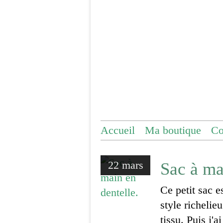
Accueil
Ma boutique
Co
22 mars
Sac à ma
Ce petit sac e
style richelie
tissu. Puis j'a