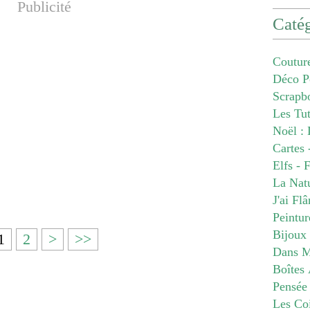
Publicité
Catég
Coutur
Déco P
Scrapb
Les Tu
Noël : 
Cartes 
Elfs - 
La Nat
J'ai Fl
Peintur
Bijoux
1
2
>
>>
Dans M
Boîtes 
Pensée
Les Co