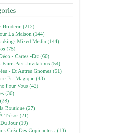
ories
e Broderie
(212)
our La Maison
(144)
ooking- Mixed Media
(144)
tos
(75)
Déco - Cartes -etc
(60)
- Faire-Part -invitations
(54)
Fées - Et Autres Gnomes
(51)
ure Est Magique
(48)
âné Pour Vous
(42)
es
(30)
(28)
a Boutique
(27)
À Trésor
(21)
 Du Jour
(19)
ins Créa Des Copinautes .
(18)