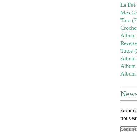
La Fée
Mes Gr
Tuto
(7
Croche
Album 
Recett
Tutos
(
Album 
Album 
Album 
Newsl
Abonnez
nouveau