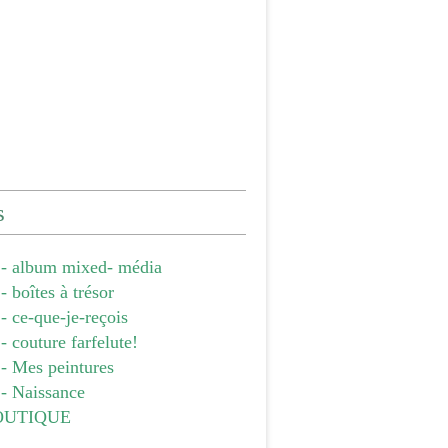
s
- album mixed- média
 boîtes à trésor
 ce-que-je-reçois
 couture farfelute!
- Mes peintures
- Naissance
OUTIQUE