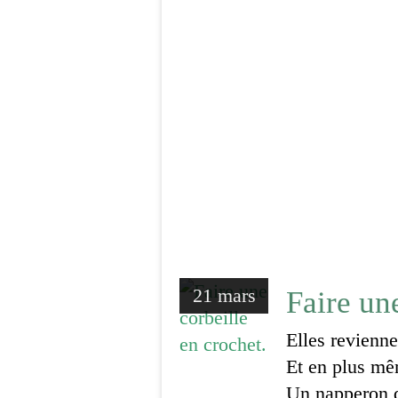
21 mars
Faire un
Elles revienne
Et en plus mêm
Un napperon d