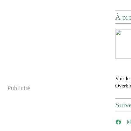
À pr
Voir le
Overbl
Publicité
Suiv