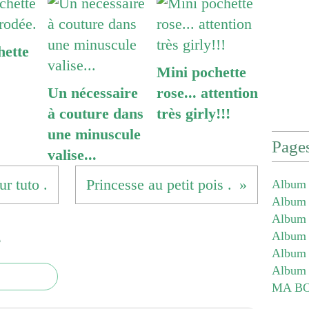
hette
Mini pochette
Un nécessaire
rose... attention
à couture dans
très girly!!!
une minuscule
Page
valise...
ur tuto .
Princesse au petit pois .
Album 
Album -
Album -
Album -
e
Album 
Album 
MA B