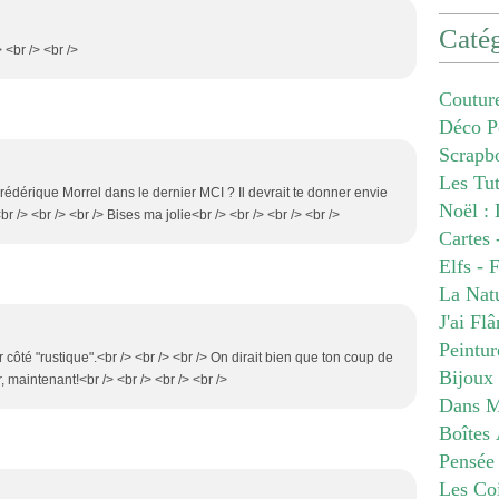
Catég
 <br /> <br />
Coutur
Déco P
Scrapb
Les Tu
r Frédérique Morrel dans le dernier MCI ? Il devrait te donner envie
Noël : 
br /> <br /> <br /> Bises ma jolie<br /> <br /> <br /> <br />
Cartes 
Elfs - 
La Nat
J'ai Fl
Peintur
 côté "rustique".<br /> <br /> <br /> On dirait bien que ton coup de
Bijoux
 maintenant!<br /> <br /> <br /> <br />
Dans M
Boîtes 
Pensée
Les Co