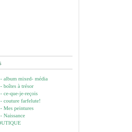
s
- album mixed- média
 boîtes à trésor
 ce-que-je-reçois
 couture farfelute!
- Mes peintures
- Naissance
OUTIQUE