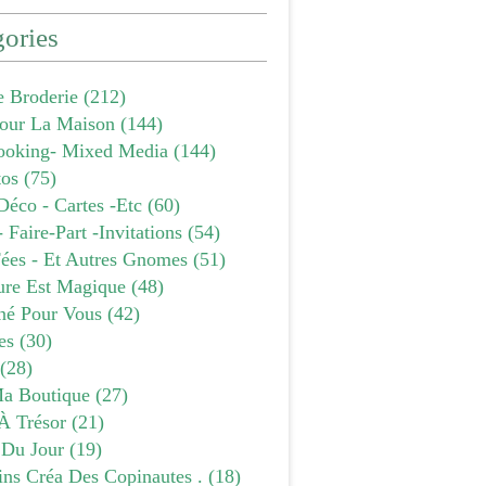
ories
e Broderie
(212)
our La Maison
(144)
ooking- Mixed Media
(144)
tos
(75)
Déco - Cartes -etc
(60)
- Faire-Part -invitations
(54)
Fées - Et Autres Gnomes
(51)
ure Est Magique
(48)
âné Pour Vous
(42)
es
(30)
(28)
a Boutique
(27)
À Trésor
(21)
 Du Jour
(19)
ins Créa Des Copinautes .
(18)