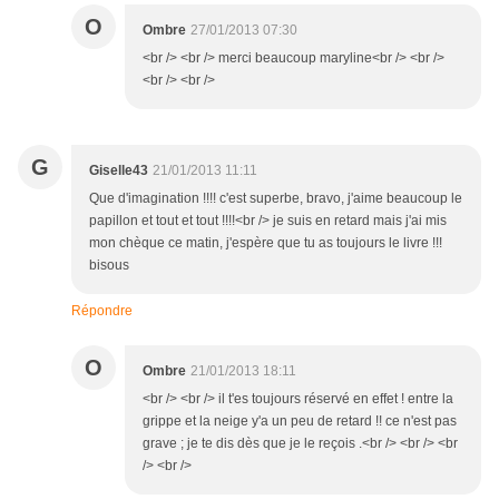
O
Ombre
27/01/2013 07:30
<br /> <br /> merci beaucoup maryline<br /> <br />
<br /> <br />
G
Giselle43
21/01/2013 11:11
Que d'imagination !!!! c'est superbe, bravo, j'aime beaucoup le
papillon et tout et tout !!!!<br /> je suis en retard mais j'ai mis
mon chèque ce matin, j'espère que tu as toujours le livre !!!
bisous
Répondre
O
Ombre
21/01/2013 18:11
<br /> <br /> il t'es toujours réservé en effet ! entre la
grippe et la neige y'a un peu de retard !! ce n'est pas
grave ; je te dis dès que je le reçois .<br /> <br /> <br
/> <br />