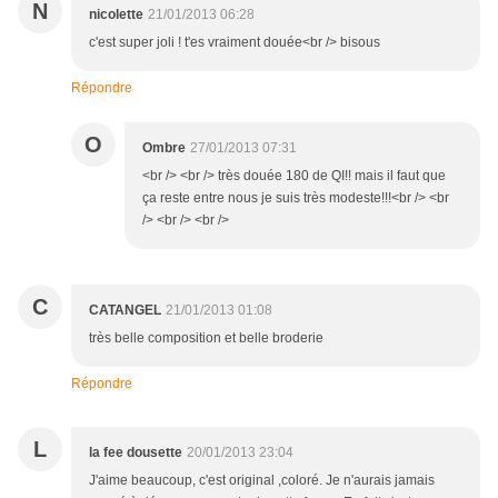
N
nicolette
21/01/2013 06:28
c'est super joli ! t'es vraiment douée<br /> bisous
Répondre
O
Ombre
27/01/2013 07:31
<br /> <br /> très douée 180 de QI!! mais il faut que
ça reste entre nous je suis très modeste!!!<br /> <br
/> <br /> <br />
C
CATANGEL
21/01/2013 01:08
très belle composition et belle broderie
Répondre
L
la fee dousette
20/01/2013 23:04
J'aime beaucoup, c'est original ,coloré. Je n'aurais jamais