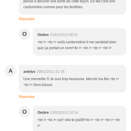
pensé à décorer une porte de cette façon. En fait c'est une
cantonnière comme pour les fenêtres
Répondre
O
Ombre
21/01/2013 08:31
<br /> <br /> voilà cantonnière! il me semblait bien
que ça portait un nom!<br /> <br /> <br /> <br />
A
anielys
20/01/2013 21:16
Une merveille !!! Je suis trop heureuse. Merciiii ma fée.<br />
<br /> Gros bisous
Répondre
O
Ombre
21/01/2013 18:14
<br /> <br /> ouf ! elle te plaît!!!<br /> <br /> <br /> <br
/>