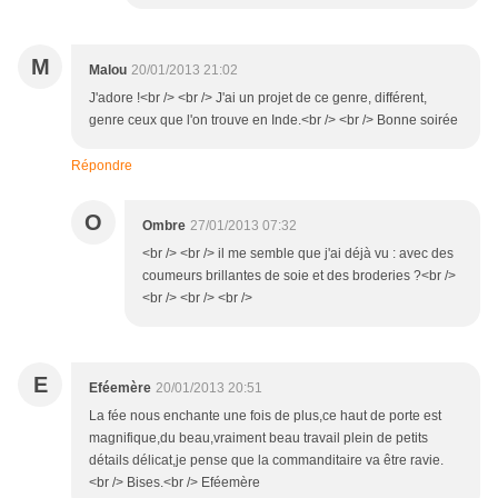
M
Malou
20/01/2013 21:02
J'adore !<br /> <br /> J'ai un projet de ce genre, différent,
genre ceux que l'on trouve en Inde.<br /> <br /> Bonne soirée
Répondre
O
Ombre
27/01/2013 07:32
<br /> <br /> il me semble que j'ai déjà vu : avec des
coumeurs brillantes de soie et des broderies ?<br />
<br /> <br /> <br />
E
Eféemère
20/01/2013 20:51
La fée nous enchante une fois de plus,ce haut de porte est
magnifique,du beau,vraiment beau travail plein de petits
détails délicat,je pense que la commanditaire va être ravie.
<br /> Bises.<br /> Eféemère