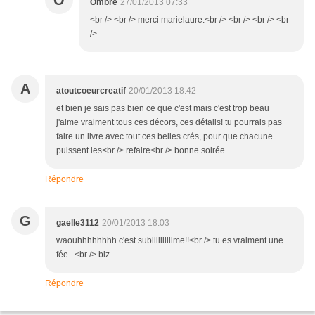
O
Ombre
27/01/2013 07:33
<br /> <br /> merci marielaure.<br /> <br /> <br /> <br
/>
A
atoutcoeurcreatif
20/01/2013 18:42
et bien je sais pas bien ce que c'est mais c'est trop beau
j'aime vraiment tous ces décors, ces détails! tu pourrais pas
faire un livre avec tout ces belles crés, pour que chacune
puissent les<br /> refaire<br /> bonne soirée
Répondre
G
gaelle3112
20/01/2013 18:03
waouhhhhhhhh c'est subliiiiiiiiime!!<br /> tu es vraiment une
fée...<br /> biz
Répondre