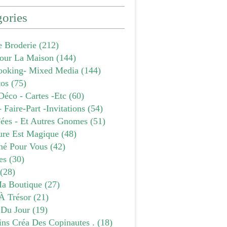
ories
e Broderie
(212)
our La Maison
(144)
ooking- Mixed Media
(144)
tos
(75)
Déco - Cartes -etc
(60)
- Faire-Part -invitations
(54)
Fées - Et Autres Gnomes
(51)
ure Est Magique
(48)
âné Pour Vous
(42)
es
(30)
(28)
a Boutique
(27)
À Trésor
(21)
 Du Jour
(19)
ins Créa Des Copinautes .
(18)