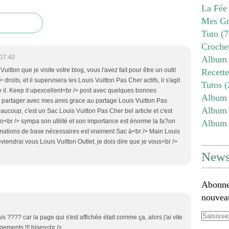
La Fée
Mes Gr
Tuto
(7
Croche
07:40
Album 
Vuitton que je visite votre blog, vous l'avez fait pour être un outil
Recett
droits, et il supervisera les Louis Vuitton Pas Cher actifs, il s'agit
Tutos
(
 il. Keep it upexcellent<br /> post avec quelques bonnes
Album 
is partager avec mes amis grace au partage Louis Vuitton Pas
Album 
aucoup, c'est un Sac Louis Vuitton Pas Cher bel article et c'est
nfo<br /> sympa son utilité et son importance est énorme la fa?on
Album 
rmations de base nécessaires est vraiment Sac à<br /> Main Louis
eviendrai vous Louis Vuitton Outlet, je dois dire que je vous<br />
Newsl
Abonnez
nouveau
ais ???? car la page qui s'est affichée était comme ça, alors j'ai vite
ements !!! bises<br />