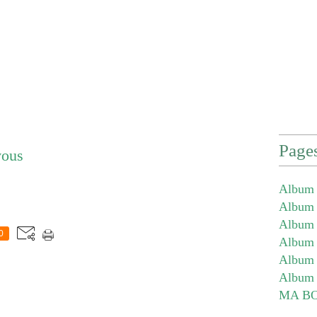
Page
vous
Album 
Album -
Album -
0
Album -
Album 
Album 
MA B