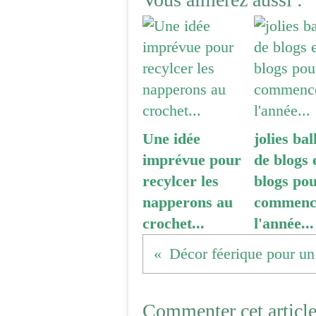
Une idée
jolies bal
imprévue pour
de blogs 
recylcer les
blogs po
napperons au
commenc
crochet...
l'année...
Commenter cet articl