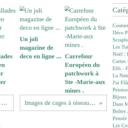
Catég
Coutur
Déco P
Un joli
Scrapb
magazine de
Les Tu
Noël : 
lades
deco en ligne ...
Carrefour
Cartes 
en
Européen du
Elfs - 
ur
patchwork à
La Nat
er
Ste -Marie-aux
J'ai Fl
mines .
Peintur
Bijoux
Décor féerique pour un anniversaire ...
Images de cages à oiseau à télécharger .
Dans M
Boîtes 
Pensée
e
Les Co