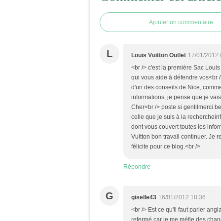
Ajouter un commentaire
L
Louis Vuitton Outlet
17/01/2012 
<br /> c'est la première Sac Louis 
qui vous aide à défendre vos<br /> 
d'un des conseils de Nice, comme
informations, je pense que je va
Cher<br /> poste si gentilmerci be
celle que je suis à la recherchei
dont vous couvert toutes les info
Vuitton bon travail continuer. Je r
félicite pour ce blog.<br />
Répondre
G
giselle43
16/01/2012 18:36
<br /> Est ce qu'il faut parler angl
refermé car je me méfie des chang