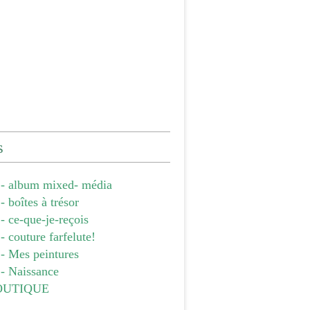
s
- album mixed- média
 boîtes à trésor
 ce-que-je-reçois
 couture farfelute!
- Mes peintures
- Naissance
OUTIQUE