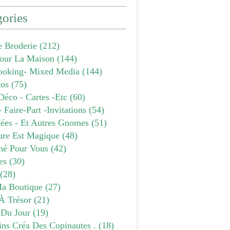
ories
e Broderie
(212)
our La Maison
(144)
ooking- Mixed Media
(144)
tos
(75)
Déco - Cartes -etc
(60)
- Faire-Part -invitations
(54)
Fées - Et Autres Gnomes
(51)
ure Est Magique
(48)
âné Pour Vous
(42)
es
(30)
(28)
a Boutique
(27)
À Trésor
(21)
 Du Jour
(19)
ins Créa Des Copinautes .
(18)