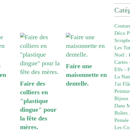
Catég
Coutur
Déco P
Scrapb
Les Tu
Noël : 
Cartes 
e
Faire une
Elfs - 
 en
maisonnette en
La Nat
Faire des
dentelle.
J'ai Fl
Peintur
colliers en
Bijoux
"plastique
Dans M
dingue" pour
Boîtes 
la fête des
Pensée
mères.
Les Co