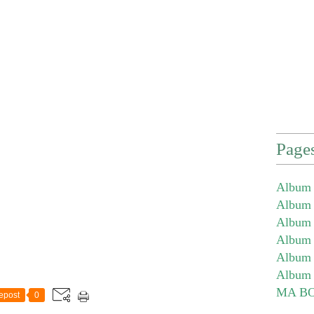
Page
Album 
Album -
Album -
Album -
Album 
Album 
MA B
epost
0