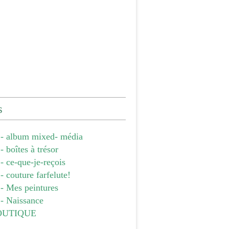
s
- album mixed- média
 boîtes à trésor
 ce-que-je-reçois
 couture farfelute!
- Mes peintures
- Naissance
OUTIQUE