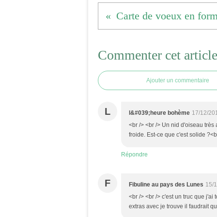
Commenter cet articl
Ajouter un commentaire
L
l&#039;heure bohème
17/12/20
<br /> <br /> Un nid d'oiseau trè
froide. Est-ce que c'est solide ?<br
Répondre
F
Fibuline au pays des Lunes
15/1
<br /> <br /> c'est un truc que j'ai
extras avec je trouve il faudrait q