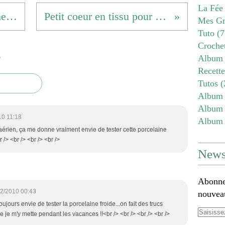
La Fée
Carte de voeux en forme de village de Noël .
Petit coeur en tissu pour Noël mais pas que ...
Mes Gr
Tuto
(7
Croche
e
Album 
Recett
Tutos
(
Album 
Album 
10 11:18
Album 
s aérien, ça me donne vraiment envie de tester cette porcelaine
 /> <br /> <br /> <br />
Newsl
Abonnez
2/2010 00:43
nouveau
 toujours envie de tester la porcelaine froide...on fait des trucs
ue je m'y mette pendant les vacances !!<br /> <br /> <br /> <br />