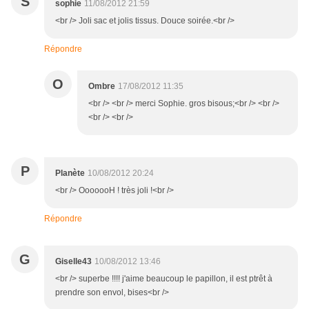
S
sophie
11/08/2012 21:59
<br /> Joli sac et jolis tissus. Douce soirée.<br />
Répondre
O
Ombre
17/08/2012 11:35
<br /> <br /> merci Sophie. gros bisous;<br /> <br />
<br /> <br />
P
Planète
10/08/2012 20:24
<br /> OoooooH ! très joli !<br />
Répondre
G
Giselle43
10/08/2012 13:46
<br /> superbe !!!! j'aime beaucoup le papillon, il est ptrêt à
prendre son envol, bises<br />