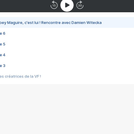
bey Maguire, c'est lui ! Rencontre avec Damien Witecka
e 6
e 5
e 4
e 3
s créatrices de la VF !
e 2
e 1
e Mektoub My Love arrive enfin ! Rencontre avec Shaïn Boumedine et Sal
i : après Toni en famille
elle réalise le bouleversant Dites lui que je l'aime