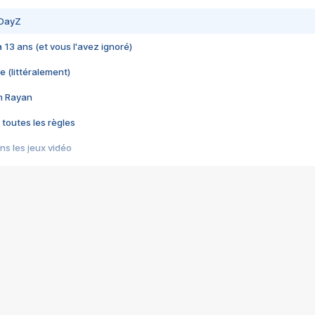
 DayZ
 a 13 ans (et vous l'avez ignoré)
e (littéralement)
im Rayan
 toutes les règles
s les jeux vidéo
us choquant de Rockstar ? - Le scandale BULLY
e plus moche de Steam
du RÊVE tourne au CAUCHEMAR
pendant 8 heures
it… à tort
umiliés par un jeu vidéo