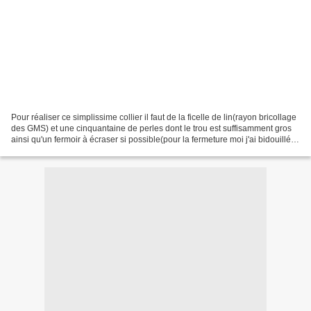
Pour réaliser ce simplissime collier il faut de la ficelle de lin(rayon bricollage
des GMS) et une cinquantaine de perles dont le trou est suffisamment gros
ainsi qu'un fermoir à écraser si possible(pour la fermeture moi j'ai bidouillé).
Couper 7 brins...