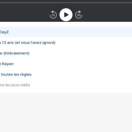
 DayZ
 a 13 ans (et vous l'avez ignoré)
e (littéralement)
im Rayan
 toutes les règles
s les jeux vidéo
us choquant de Rockstar ? - Le scandale BULLY
e plus moche de Steam
du RÊVE tourne au CAUCHEMAR
pendant 8 heures