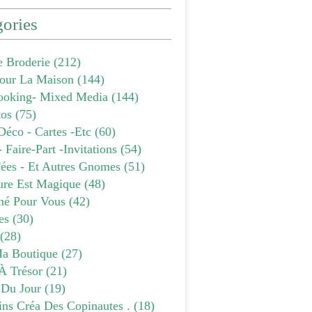
ories
e Broderie
(212)
our La Maison
(144)
ooking- Mixed Media
(144)
tos
(75)
Déco - Cartes -etc
(60)
- Faire-Part -invitations
(54)
Fées - Et Autres Gnomes
(51)
ure Est Magique
(48)
âné Pour Vous
(42)
es
(30)
(28)
a Boutique
(27)
À Trésor
(21)
 Du Jour
(19)
ins Créa Des Copinautes .
(18)