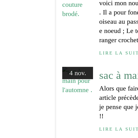
voici mon nou
. Il a pour fo
oiseau au pass
e noeud ; Le t
ranger crochets
LIRE LA SUI
4 nov.
sac à ma
Alors que fair
article précèd
je pense que j
!!
LIRE LA SUI