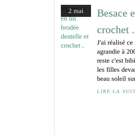
2 mai
Besace e
crochet .
J'ai réalisé c
agrandie à 200
reste c'est bib
les filles deva
beau soleil sur
LIRE LA SUI