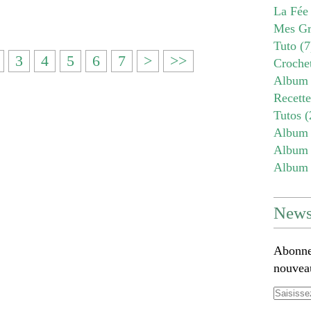
La Fée
Mes Gr
Tuto
(7
3
4
5
6
7
>
>>
Croche
Album 
Recett
Tutos
(
Album 
Album 
Album 
Newsl
Abonnez
nouveau