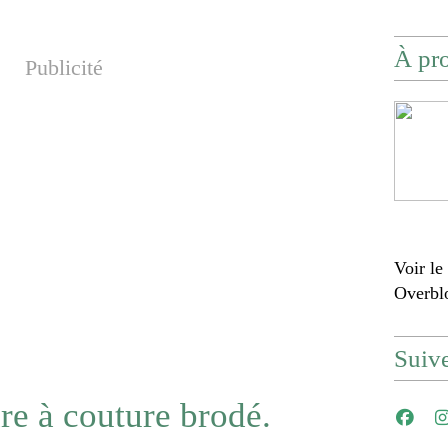
À pr
Publicité
Voir le
Overbl
Suiv
re à couture brodé.