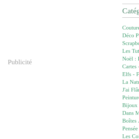
Catég
Coutur
Déco P
Scrapb
Les Tu
Noël : 
Publicité
Cartes 
Elfs - 
La Nat
J'ai Fl
Peintur
Bijoux
Dans M
Boîtes 
Pensée
Les Co