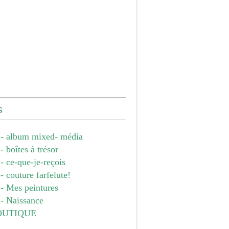
s
- album mixed- média
 boîtes à trésor
 ce-que-je-reçois
 couture farfelute!
- Mes peintures
- Naissance
OUTIQUE