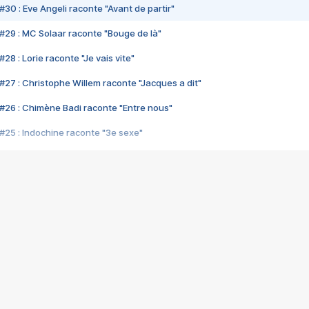
#30 : Eve Angeli raconte "Avant de partir"
#29 : MC Solaar raconte "Bouge de là"
28 : Lorie raconte "Je vais vite"
#27 : Christophe Willem raconte "Jacques a dit"
#26 : Chimène Badi raconte "Entre nous"
#25 : Indochine raconte "3e sexe"
#24 : Zaho raconte "C'est chelou"
#23 : Patrick Bruel raconte "Au café des délices"
#22 : Kyo raconte "Le chemin"
#21 : Nolwenn Leroy raconte "Cassé"
#20 : Patrick Hernandez raconte "Born to be alive"
#19 : Lorie raconte "Près de moi"
#18 : Michael Jones raconte "A nos actes manqués" (avec Jean-Jacque