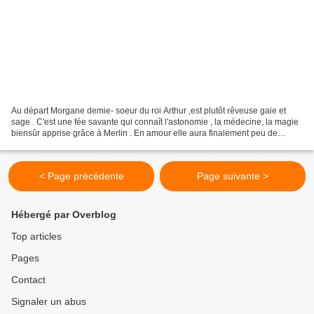
Au départ Morgane demie- soeur du roi Arthur ,est plutôt rêveuse gaie et
sage . C'est une fée savante qui connaît l'astonomie , la médecine, la magie
biensûr apprise grâce à Merlin . En amour elle aura finalement peu de
chance , souvent trompée ellle...
< Page précédente
Page suivante >
Hébergé par Overblog
Top articles
Pages
Contact
Signaler un abus