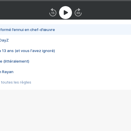
nsformé l’ennui en chef-d’œuvre
 DayZ
 a 13 ans (et vous l'avez ignoré)
e (littéralement)
im Rayan
 toutes les règles
s les jeux vidéo
us choquant de Rockstar ? - Le scandale BULLY
e plus moche de Steam
du RÊVE tourne au CAUCHEMAR