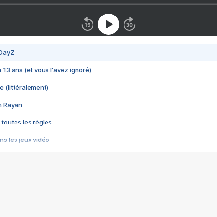
 DayZ
 a 13 ans (et vous l'avez ignoré)
e (littéralement)
im Rayan
 toutes les règles
s les jeux vidéo
us choquant de Rockstar ? - Le scandale BULLY
e plus moche de Steam
du RÊVE tourne au CAUCHEMAR
pendant 8 heures