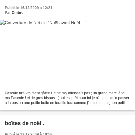
Publié le 16/12/2009 à 12:21
Par
Ombre
Pascale m'a vraiment gâtée ! je ne m'y attendais pas ; un grand merci à toi
ma Pascale ! et de gros bisous . (tout est prêt pour toi je n'ai plus qu'à passer
à la poste ) une petite boîte en feraille tout comme j'aime , un mignon petit
carnet et un piou...
boîtes de noël .
Publié le 12/12/2009 à 10:58