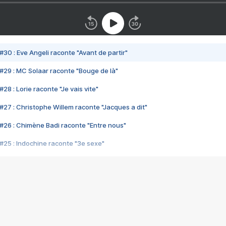
#30 : Eve Angeli raconte "Avant de partir"
#29 : MC Solaar raconte "Bouge de là"
28 : Lorie raconte "Je vais vite"
#27 : Christophe Willem raconte "Jacques a dit"
#26 : Chimène Badi raconte "Entre nous"
#25 : Indochine raconte "3e sexe"
#24 : Zaho raconte "C'est chelou"
#23 : Patrick Bruel raconte "Au café des délices"
#22 : Kyo raconte "Le chemin"
#21 : Nolwenn Leroy raconte "Cassé"