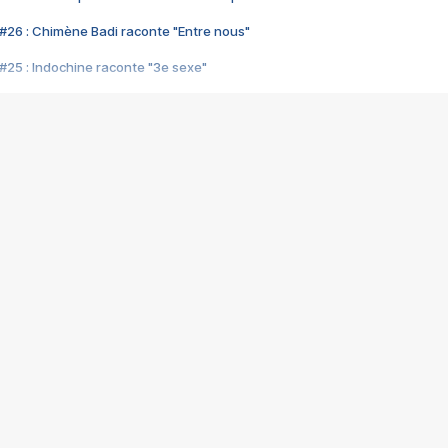
#26 : Chimène Badi raconte "Entre nous"
#25 : Indochine raconte "3e sexe"
#24 : Zaho raconte "C'est chelou"
#23 : Patrick Bruel raconte "Au café des délices"
#22 : Kyo raconte "Le chemin"
#21 : Nolwenn Leroy raconte "Cassé"
#20 : Patrick Hernandez raconte "Born to be alive"
#19 : Lorie raconte "Près de moi"
#18 : Michael Jones raconte "A nos actes manqués" (avec Jean-Jacque
#17 : Khaled raconte "Aïcha"
#16 : Corneille raconte "Parce qu'on vient de loin"
#15 : Indochine raconte "L'aventurier"