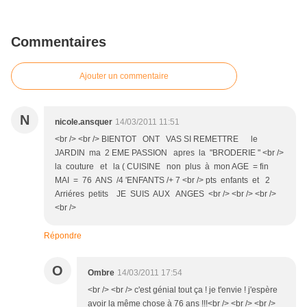
Commentaires
Ajouter un commentaire
N
nicole.ansquer
14/03/2011 11:51
<br /> <br /> BIENTOT ONT VAS SI REMETTRE le
JARDIN ma 2 EME PASSION apres la "BRODERIE " <br />
la couture et la ( CUISINE non plus à mon AGE = fin
MAI = 76 ANS /4 'ENFANTS /+ 7 <br /> pts enfants et 2
Arriéres petits JE SUIS AUX ANGES <br /> <br /> <br />
<br />
Répondre
O
Ombre
14/03/2011 17:54
<br /> <br /> c'est génial tout ça ! je t'envie ! j'espère
avoir la même chose à 76 ans !!!<br /> <br /> <br />