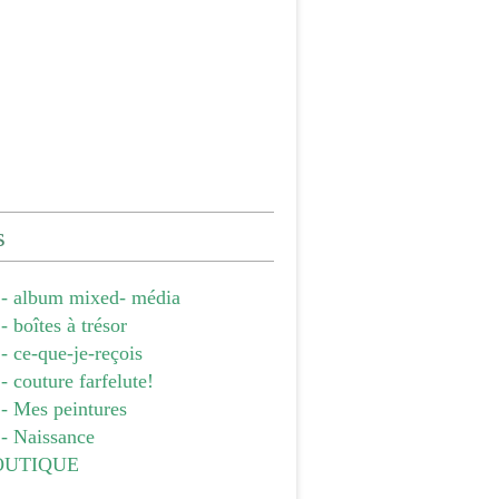
s
- album mixed- média
 boîtes à trésor
 ce-que-je-reçois
 couture farfelute!
- Mes peintures
- Naissance
OUTIQUE