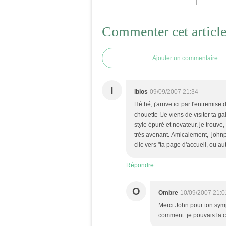
Commenter cet articl
Ajouter un commentaire
I
ibios
09/09/2007 21:34
Hé hé, j'arrive ici par l'entremise 
chouette !Je viens de visiter ta ga
style épuré et novateur, je trouv
très avenant. Amicalement, johnps
clic vers "ta page d'accueil, ou aut
Répondre
O
Ombre
10/09/2007 21:0
Merci John pour ton sym
comment je pouvais la ch