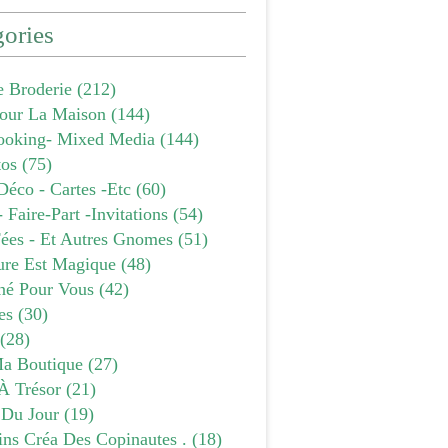
ories
e Broderie
(212)
our La Maison
(144)
ooking- Mixed Media
(144)
tos
(75)
Déco - Cartes -etc
(60)
- Faire-Part -invitations
(54)
Fées - Et Autres Gnomes
(51)
ure Est Magique
(48)
âné Pour Vous
(42)
es
(30)
(28)
a Boutique
(27)
À Trésor
(21)
 Du Jour
(19)
ins Créa Des Copinautes .
(18)