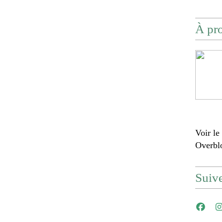
À pr
Voir le
Overbl
Suiv