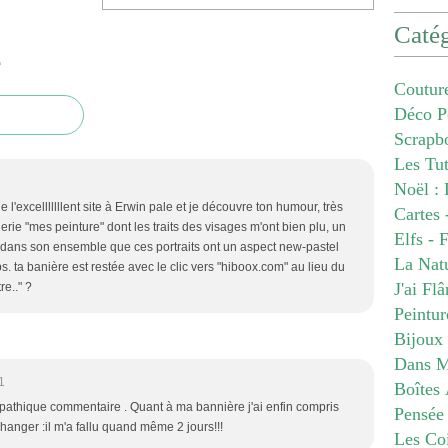
Catég
e
Coutur
Déco P
Scrapb
Les Tu
Noël : 
de l'excelllllllent site à Erwin pale et je découvre ton humour, très
Cartes 
lerie "mes peinture" dont les traits des visages m'ont bien plu, un
Elfs - 
e, dans son ensemble que ces portraits ont un aspect new-pastel
La Nat
. ta banière est restée avec le clic vers "hiboox.com" au lieu du
J'ai Fl
re.." ?
Peintur
Bijoux
Dans M
1
Boîtes 
pathique commentaire . Quant à ma bannière j'ai enfin compris
Pensée
anger :il m'a fallu quand même 2 jours!!!
Les Co