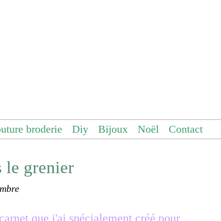
uture broderie
Diy
Bijoux
Noël
Contact
 le grenier
ombre
 carnet que j'ai spécialement créé pour