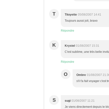
T
Titoyette
05/08/2007 14:41
Toujours aussi joli, bravo
Répondre
K
Krystel
01/08/2007 15:31
C'est sublime, une très belle invi
Répondre
O
Ombre
01/08/2007 21:3
s'il t'a fait voyager c'est t
S
sugi
01/08/2007 11:21
Je viens directement depuis le bl