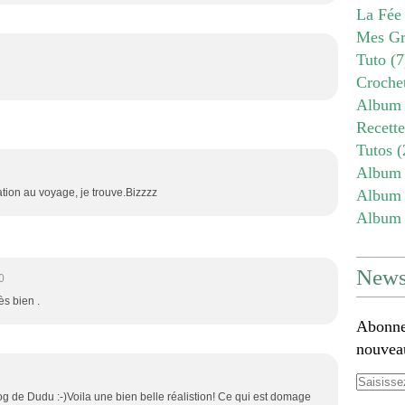
La Fée
Mes Gr
Tuto
(7
Croche
Album 
Recett
Tutos
(
Album 
tation au voyage, je trouve.Bizzzz
Album 
Album 
Newsl
0
rès bien .
Abonnez
nouveau
og de Dudu :-)Voila une bien belle réalistion! Ce qui est domage