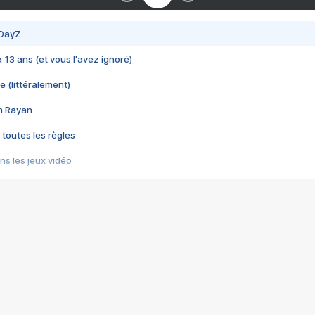
 DayZ
 a 13 ans (et vous l'avez ignoré)
e (littéralement)
im Rayan
 toutes les règles
s les jeux vidéo
us choquant de Rockstar ? - Le scandale BULLY
e plus moche de Steam
du RÊVE tourne au CAUCHEMAR
pendant 8 heures
it… à tort
umiliés par un jeu vidéo