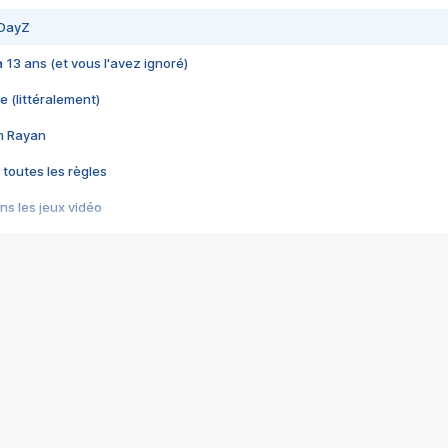
 DayZ
 a 13 ans (et vous l'avez ignoré)
e (littéralement)
im Rayan
 toutes les règles
s les jeux vidéo
us choquant de Rockstar ? - Le scandale BULLY
e plus moche de Steam
du RÊVE tourne au CAUCHEMAR
pendant 8 heures
it… à tort
umiliés par un jeu vidéo