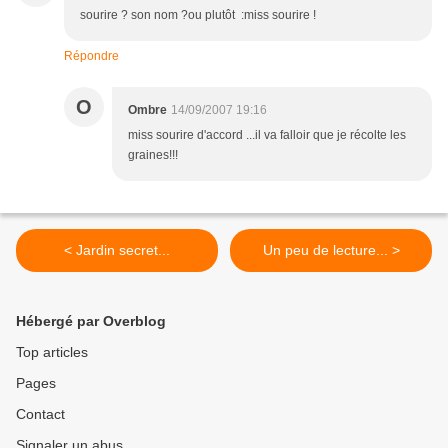
sourire ? son nom ?ou plutôt :miss sourire !
Répondre
O
Ombre
14/09/2007 19:16
miss sourire d'accord ...il va falloir que je récolte les
graines!!!
< Jardin secret...
Un peu de lecture... >
Hébergé par Overblog
Top articles
Pages
Contact
Signaler un abus