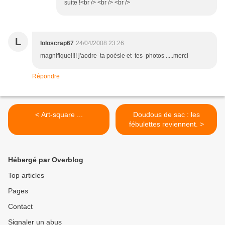
suite !<br /> <br /> <br />
L
loloscrap67
24/04/2008 23:26
magnifique!!!! j'aodre ta poésie et tes photos .....merci
Répondre
< Art-square ...
Doudous de sac : les
fébulettes reviennent. >
Hébergé par Overblog
Top articles
Pages
Contact
Signaler un abus