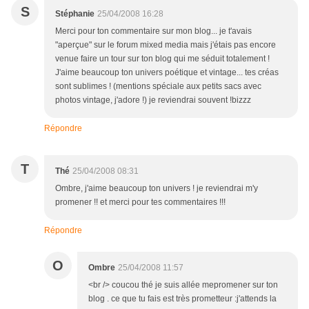
S
Stéphanie
25/04/2008 16:28
Merci pour ton commentaire sur mon blog... je t'avais
"aperçue" sur le forum mixed media mais j'étais pas encore
venue faire un tour sur ton blog qui me séduit totalement !
J'aime beaucoup ton univers poétique et vintage... tes créas
sont sublimes ! (mentions spéciale aux petits sacs avec
photos vintage, j'adore !) je reviendrai souvent !bizzz
Répondre
T
Thé
25/04/2008 08:31
Ombre, j'aime beaucoup ton univers ! je reviendrai m'y
promener !! et merci pour tes commentaires !!!
Répondre
O
Ombre
25/04/2008 11:57
<br /> coucou thé je suis allée mepromener sur ton
blog . ce que tu fais est très prometteur :j'attends la