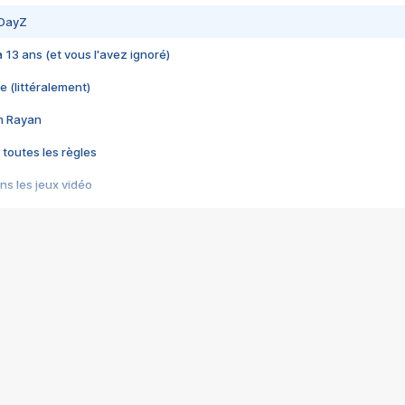
 DayZ
 a 13 ans (et vous l'avez ignoré)
e (littéralement)
im Rayan
 toutes les règles
s les jeux vidéo
us choquant de Rockstar ? - Le scandale BULLY
e plus moche de Steam
du RÊVE tourne au CAUCHEMAR
pendant 8 heures
it… à tort
umiliés par un jeu vidéo