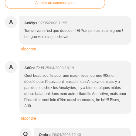
Ajouter un commentaire
A
Aniélys
07/05/2008 11:56
Ton univers n'est que douceur ! Et Pompon est trop mignon !
Longue vie à ce joli cheval....
Répondre
A
Adûnä Faël
25/04/2008 18:19
Quel beau souffle pour une magnifique journée !!!Sinon
désolé pour l'équivalent masculin des Amakyries, mais y a
pas de mec chez les Amakyries, il y a bien quelques mâles
qui se baladent dans mon autre citadelle Annurêve, mais pour
l'instant ils sont loin d'être aussi charmants, hé hé !!! Bises,
Adû
Répondre
O
Ombre
26/04/2008 12:40