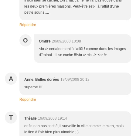
Il doit bien se cacher, ton chat, car je ne l'ai pas trouvé dans
les deux premières maisons. Peut-être est-il à l'affût d'une
petite souris ....
Répondre
O
Ombre
20/09/2008 10:08
<br /> certainement à l'affût ! comme dans les images
d'épinal ...il se cache !!!<br /> <br /> <br />
A
Anne, Bulles dorées
19/09/2008 20:12
superbe !!!
Répondre
T
Théalie
19/09/2008 19:14
enfin non pas caché, il surveille la ville comme le mien, mais
le tien à l'air bien plus aimable ;-)