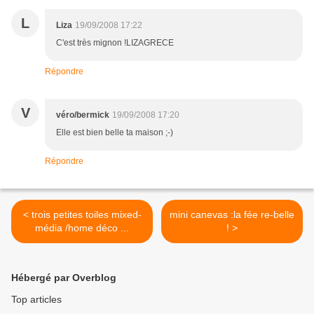
L
Liza
19/09/2008 17:22
C'est très mignon !LIZAGRECE
Répondre
V
véro/bermick
19/09/2008 17:20
Elle est bien belle ta maison ;-)
Répondre
< trois petites toiles mixed-
mini canevas :la fée re-belle
média /home déco ...
! >
Hébergé par Overblog
Top articles