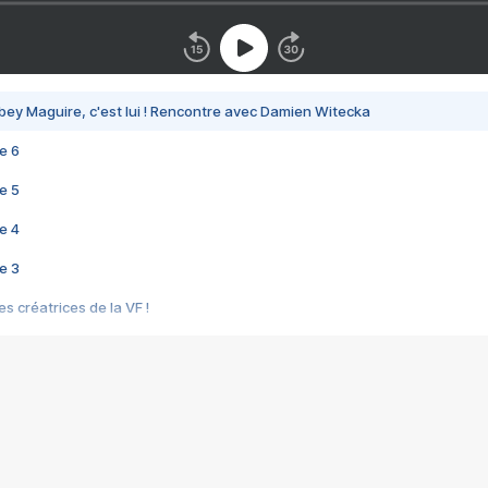
bey Maguire, c'est lui ! Rencontre avec Damien Witecka
e 6
e 5
e 4
e 3
s créatrices de la VF !
e 2
e 1
e Mektoub My Love arrive enfin ! Rencontre avec Shaïn Boumedine et Sal
i : après Toni en famille