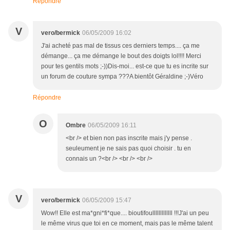
Répondre
V
vero/bermick
06/05/2009 16:02
J'ai acheté pas mal de tissus ces derniers temps.... ça me
démange... ça me démange le bout des doigts lol!!!! Merci
pour tes gentils mots ;-))Dis-moi... est-ce que tu es incrite sur
un forum de couture sympa ???A bientôt Géraldine ;-)Véro
Répondre
O
Ombre
06/05/2009 16:11
<br /> et bien non pas inscrite mais j'y pense .
seuleument je ne sais pas quoi choisir . tu en
connais un ?<br /> <br /> <br />
V
vero/bermick
06/05/2009 15:47
Wow!! Elle est ma*gni*fi*que.... bioutifoulllllllllllll !!!J'ai un peu
le même virus que toi en ce moment, mais pas le même talent