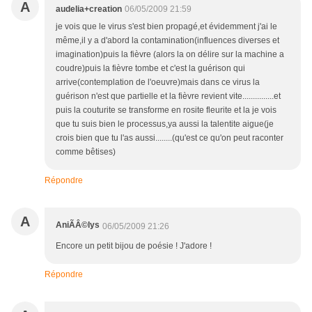
A
audelia+creation
06/05/2009 21:59
je vois que le virus s'est bien propagé,et évidemment j'ai le
même,il y a d'abord la contamination(influences diverses et
imagination)puis la fièvre (alors la on délire sur la machine a
coudre)puis la fièvre tombe et c'est la guérison qui
arrive(contemplation de l'oeuvre)mais dans ce virus la
guérison n'est que partielle et la fièvre revient vite...............et
puis la couturite se transforme en rosite fleurite et la je vois
que tu suis bien le processus,ya aussi la talentite aigue(je
crois bien que tu l'as aussi........(qu'est ce qu'on peut raconter
comme bêtises)
Répondre
A
AniÃÂ©lys
06/05/2009 21:26
Encore un petit bijou de poésie ! J'adore !
Répondre