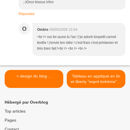
;-)Gros bisous.Véro
Répondre
O
Ombre
06/05/2009 15:54
<br /> oui toi aussi tu l'as ! j'ai adoré tonpetit carnet
textile ! j'envie ton idée ! c'est frais c'est printanier et
très bien fait !<br /> <br /> <br />
< design du blog ...
Tableau en appliqué en lin
et liberty "esprit bohème" ...
>
Hébergé par Overblog
Top articles
Pages
Contact