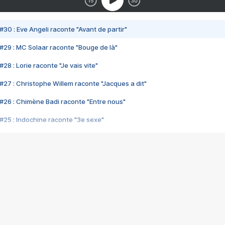
#30 : Eve Angeli raconte "Avant de partir"
#29 : MC Solaar raconte "Bouge de là"
28 : Lorie raconte "Je vais vite"
#27 : Christophe Willem raconte "Jacques a dit"
#26 : Chimène Badi raconte "Entre nous"
#25 : Indochine raconte "3e sexe"
#24 : Zaho raconte "C'est chelou"
#23 : Patrick Bruel raconte "Au café des délices"
#22 : Kyo raconte "Le chemin"
#21 : Nolwenn Leroy raconte "Cassé"
#20 : Patrick Hernandez raconte "Born to be alive"