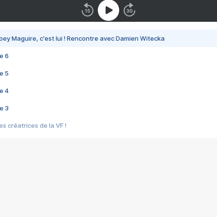
bey Maguire, c'est lui ! Rencontre avec Damien Witecka
e 6
e 5
e 4
e 3
s créatrices de la VF !
e 2
e 1
e Mektoub My Love arrive enfin ! Rencontre avec Shaïn Boumedine et Sal
i : après Toni en famille
elle réalise le bouleversant Dites lui que je l'aime