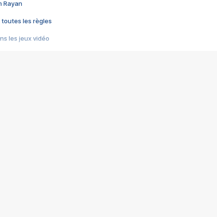
im Rayan
 toutes les règles
s les jeux vidéo
us choquant de Rockstar ? - Le scandale BULLY
e plus moche de Steam
du RÊVE tourne au CAUCHEMAR
pendant 8 heures
it… à tort
umiliés par un jeu vidéo
ire - Final Fantasy 8
ti un empire - Age of Empires
story DOFUS
tard, il crée l'un des pires jeux de tous les temps, MindsEye.