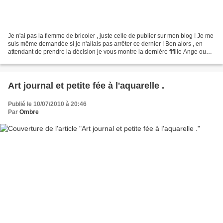
Je n'ai pas la flemme de bricoler , juste celle de publier sur mon blog ! Je me
suis même demandée si je n'allais pas arrêter ce dernier ! Bon alors , en
attendant de prendre la décision je vous montre la dernière fifille Ange ou
démon on ne sait pas...
Art journal et petite fée à l'aquarelle .
Publié le 10/07/2010 à 20:46
Par
Ombre