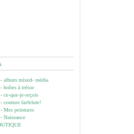
s
- album mixed- média
 boîtes à trésor
 ce-que-je-reçois
 couture farfelute!
- Mes peintures
- Naissance
OUTIQUE