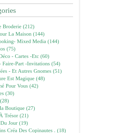
ories
e Broderie
(212)
our La Maison
(144)
ooking- Mixed Media
(144)
tos
(75)
Déco - Cartes -etc
(60)
- Faire-Part -invitations
(54)
Fées - Et Autres Gnomes
(51)
ure Est Magique
(48)
âné Pour Vous
(42)
es
(30)
(28)
a Boutique
(27)
À Trésor
(21)
 Du Jour
(19)
ins Créa Des Copinautes .
(18)