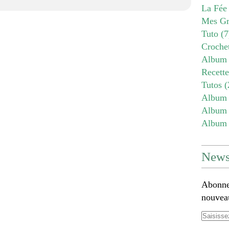
La Fée
Mes Gr
Tuto
(7
Croche
Album 
Recett
Tutos
(
Album 
Album 
Album 
Newsl
Abonnez
nouveau