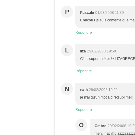
P
Pascale
01/03/2008 11:39
Coucou ! je suis contente que ma 
Répondre
L
liza
29/02/2008 19:50
C'est superbe !<br /> LIZAGREC
Répondre
N
nath
29/02/2008 19:21
je n'ai qu'un mot a dire:sublime!!!!
Répondre
O
Ombre
29/02/2008 19:2
merci nath!! bizzzzzzzzz