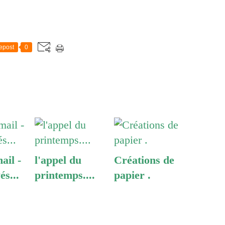
epost
0
ail -
l'appel du
Créations de
és...
printemps....
papier .