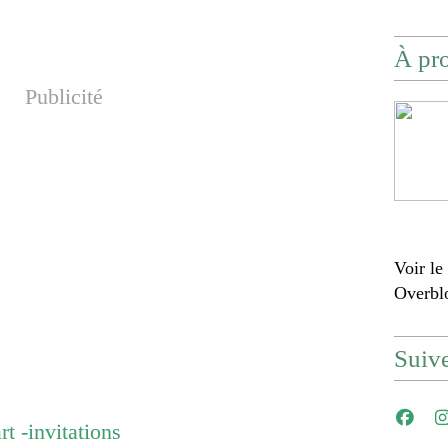
À pr
Publicité
Voir le
Overbl
Suiv
art -invitations