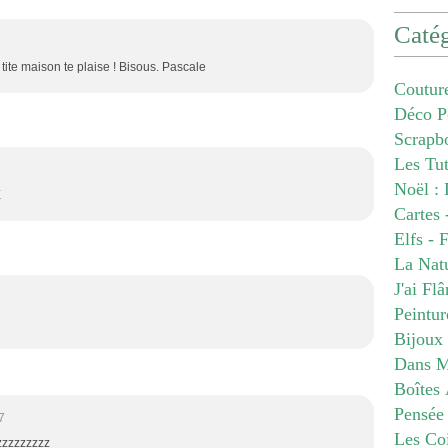
Catég
tite maison te plaise ! Bisous. Pascale
Coutur
Déco P
Scrapb
Les Tu
Noël : 
E
Cartes 
Elfs - 
La Nat
J'ai Fl
Peintur
Bijoux
Dans M
Boîtes 
Pensée
7
Les Co
zzzzzzzzz