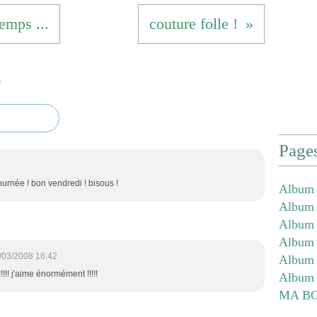
emps ...
couture folle !
e
Page
ournée ! bon vendredi ! bisous !
Album 
Album -
Album -
Album -
/03/2008 16:42
Album 
!!!!! j'aime énormément !!!!!
Album 
MA B