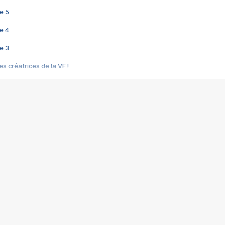
e 5
e 4
e 3
s créatrices de la VF !
e 2
e 1
e Mektoub My Love arrive enfin ! Rencontre avec Shaïn Boumedine et Sal
i : après Toni en famille
elle réalise le bouleversant Dites lui que je l'aime
ais ! Rencontre autour de Vie privée de Rebecca Zlotowski
 de Marguerite, Grave... Rencontre avec Ella Rumpf
 Les Rêveurs, un film intime sur la santé mentale