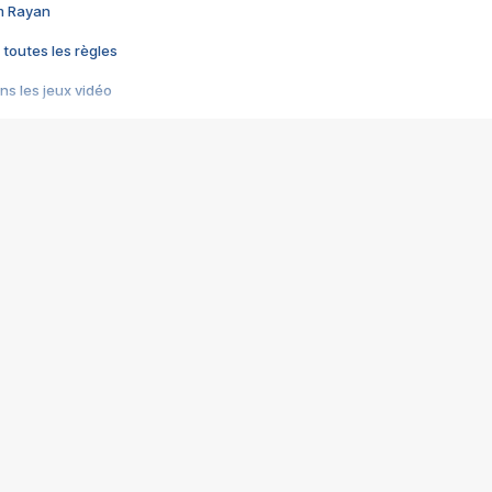
im Rayan
 toutes les règles
s les jeux vidéo
us choquant de Rockstar ? - Le scandale BULLY
e plus moche de Steam
du RÊVE tourne au CAUCHEMAR
pendant 8 heures
it… à tort
umiliés par un jeu vidéo
ire - Final Fantasy 8
ti un empire - Age of Empires
story DOFUS
tard, il crée l'un des pires jeux de tous les temps, MindsEye.