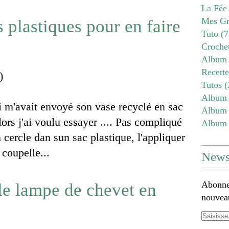
La Fée
Mes Gr
 plastiques pour en faire
Tuto
(7
Croche
Album 
Recett
)
Tutos
(
Album 
ui m'avait envoyé son vase recyclé en sac
Album 
lors j'ai voulu essayer .... Pas compliqué
Album 
n cercle dan sun sac plastique, l'appliquer
 coupelle...
Newsl
Abonnez
le lampe de chevet en
nouveau