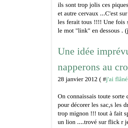
ils sont trop jolis ces piqu
et autre cervaux ...C'est s
les ferait tous !!!! Une fois
le mot "link" en dessous . (j
Une idée imprévu
napperons au cro
28 janvier 2012 ( #
j'ai flân
On connaissais toute sorte
pour décorer les sac,s les dr
trop mignon !!! tout à fait s
un lion ....trové sur flick r j