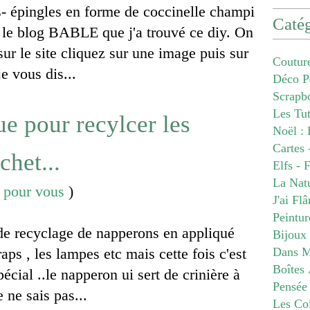
es- épingles en forme de coccinelle champi
Catég
ur le blog BABLE que j'a trouvé ce diy. On
 sur le site cliquez sur une image puis sur
Coutur
e vous dis...
Déco P
Scrapb
Les Tu
e pour recylcer les
Noël : 
Cartes 
chet...
Elfs - 
La Nat
é pour vous
)
J'ai Fl
Peintur
 de recyclage de napperons en appliqué
Bijoux
aps , les lampes etc mais cette fois c'est
Dans M
Boîtes 
pécial ..le napperon ui sert de crinière à
Pensée
e ne sais pas...
Les Co