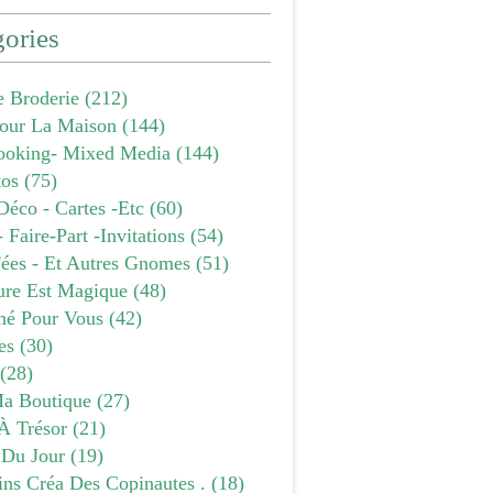
ories
e Broderie
(212)
our La Maison
(144)
ooking- Mixed Media
(144)
tos
(75)
Déco - Cartes -etc
(60)
- Faire-Part -invitations
(54)
Fées - Et Autres Gnomes
(51)
ure Est Magique
(48)
âné Pour Vous
(42)
es
(30)
(28)
a Boutique
(27)
À Trésor
(21)
 Du Jour
(19)
ins Créa Des Copinautes .
(18)