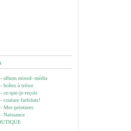
s
- album mixed- média
 boîtes à trésor
 ce-que-je-reçois
 couture farfelute!
- Mes peintures
- Naissance
OUTIQUE